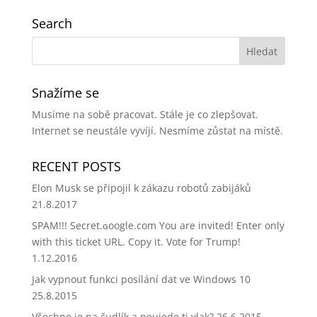
Search
Snažíme se
Musíme na sobě pracovat. Stále je co zlepšovat.
Internet se neustále vyvíjí. Nesmíme zůstat na místě.
RECENT POSTS
Elon Musk se připojil k zákazu robotů zabijáků
21.8.2017
SPAM!!! Secret.ɢoogle.com You are invited! Enter only
with this ticket URL. Copy it. Vote for Trump!
1.12.2016
Jak vypnout funkci posílání dat ve Windows 10
25.8.2015
Všechno je na čudlík a neujede ti vlak?
26.6.2015