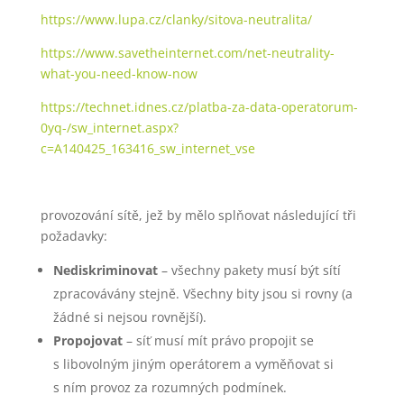
https://www.lupa.cz/clanky/sitova-neutralita/
https://www.savetheinternet.com/net-neutrality-
what-you-need-know-now
https://technet.idnes.cz/platba-za-data-operatorum-
0yq-/sw_internet.aspx?
c=A140425_163416_sw_internet_vse
provozování sítě, jež by mělo splňovat následující tři
požadavky:
Nediskriminovat
– všechny pakety musí být sítí
zpracovávány stejně. Všechny bity jsou si rovny (a
žádné si nejsou rovnější).
Propojovat
– síť musí mít právo propojit se
s libovolným jiným operátorem a vyměňovat si
s ním provoz za rozumných podmínek.