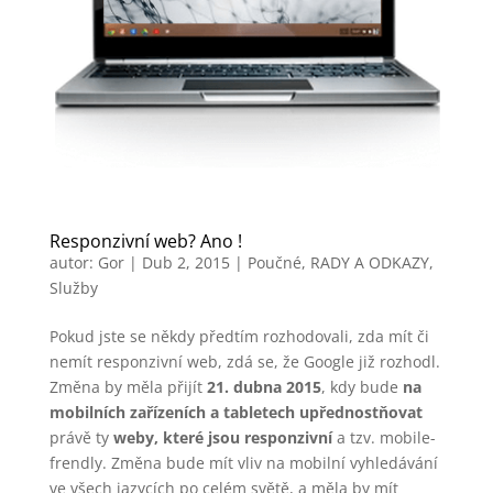
Responzivní web? Ano !
autor:
Gor
|
Dub 2, 2015
|
Poučné
,
RADY A ODKAZY
,
Služby
Pokud jste se někdy předtím rozhodovali, zda mít či
nemít responzivní web, zdá se, že Google již rozhodl.
Změna by měla přijít
21. dubna 2015
, kdy bude
na
mobilních zařízeních a tabletech upřednostňovat
právě ty
weby, které jsou responzivní
a tzv. mobile-
frendly. Změna bude mít vliv na mobilní vyhledávání
ve všech jazycích po celém světě, a měla by mít