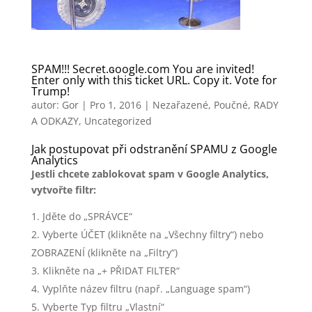
SPAM!!! Secret.ɢoogle.com You are invited!
Enter only with this ticket URL. Copy it. Vote for
Trump!
autor:
Gor
|
Pro 1, 2016
|
Nezařazené
,
Poučné
,
RADY
A ODKAZY
,
Uncategorized
Jak postupovat při odstranění SPAMU z Google
Analytics
Jestli chcete zablokovat spam v Google Analytics,
vytvořte filt
r:
Jděte do „SPRÁVCE“
Vyberte ÚČET (klikněte na „Všechny filtry“) nebo
ZOBRAZENÍ (klikněte na „Filtry“)
Klikněte na „+ PŘIDAT FILTER“
Vyplňte název filtru (např. „Language spam“)
Vyberte Typ filtru „Vlastní“