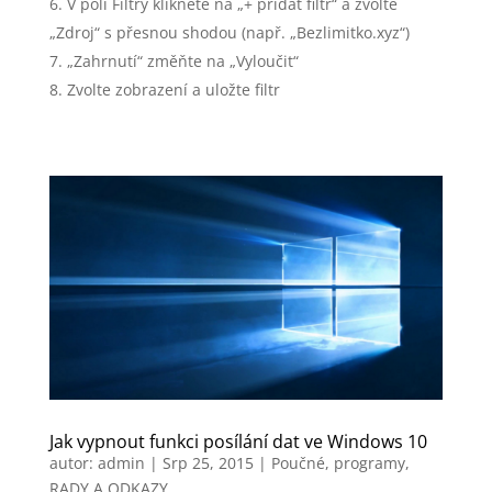
V poli Filtry klikněte na „+ přidat filtr“ a zvolte
„Zdroj“ s přesnou shodou (např. „Bezlimitko.xyz“)
„Zahrnutí“ změňte na „Vyloučit“
Zvolte zobrazení a uložte filtr
Jak vypnout funkci posílání dat ve Windows 10
autor:
admin
|
Srp 25, 2015
|
Poučné
,
programy
,
RADY A ODKAZY