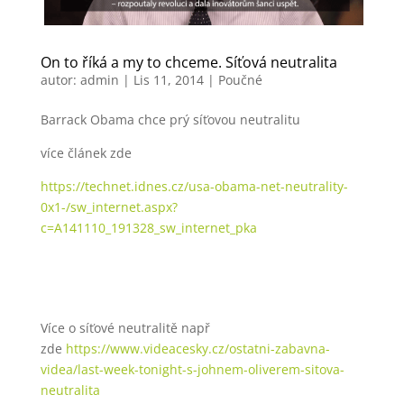
On to říká a my to chceme. Síťová neutralita
autor:
admin
|
Lis 11, 2014
|
Poučné
Barrack Obama chce prý síťovou neutralitu
více článek zde
https://technet.idnes.cz/usa-obama-net-neutrality-
0x1-/sw_internet.aspx?
c=A141110_191328_sw_internet_pka
Více o síťové neutralitě např
zde
https://www.videacesky.cz/ostatni-zabavna-
videa/last-week-tonight-s-johnem-oliverem-sitova-
neutralita