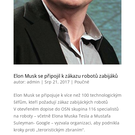
Elon Musk se připojil k zákazu robotů zabijáků
autor:
admin
|
Srp 21, 2017
|
Poučné
Elon Musk se připojuje k více než 100 technologickým
šéfům, kteří požadují zákaz zabijáckých robotů
V otevřeném dopise do OSN skupina 116 specialistů
na roboty – včetně Elona Muska Tesla a Mustafa
Suleyman- Google – vyzvala organizaci, aby podnikla
kroky proti „teroristickým zbraním“.