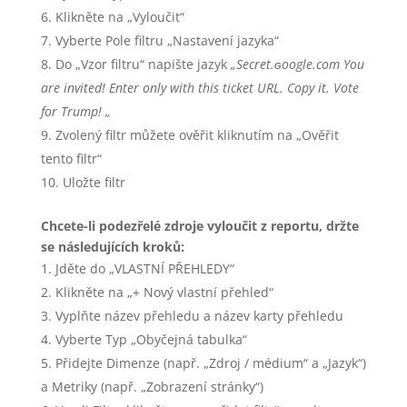
Klikněte na „Vyloučit“
Vyberte Pole filtru „Nastavení jazyka“
Do „Vzor filtru“ napište jazyk
„Secret.ɢoogle.com You
are invited! Enter only with this ticket URL. Copy it. Vote
for Trump! „
Zvolený filtr můžete ověřit kliknutím na „Ověřit
tento filtr“
Uložte filtr
Chcete-li podezřelé zdroje vyloučit z reportu, držte
se následujících kroků:
Jděte do „VLASTNÍ PŘEHLEDY“
Klikněte na „+ Nový vlastní přehled“
Vyplňte název přehledu a název karty přehledu
Vyberte Typ „Obyčejná tabulka“
Přidejte Dimenze (např. „Zdroj / médium“ a „Jazyk“)
a Metriky (např. „Zobrazení stránky“)