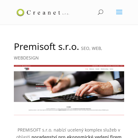
Premisoft s.r.o.
SEO
,
WEB
,
WEBDESIGN
PREMISOFT s.r.o.
nabízí ucelený komplex služeb v
oblasti
poradenství pro ekonomické vedení firem