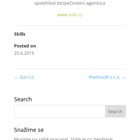
spolehlivá bezpečnostní agentura
www.usir.cz
Skills
Posted on
25.6.2015
←
Sun LS
Premisoft s.r.o.
→
Search
Snažíme se
Musíme na sobě pracovat. Stále je co zlepšovat.