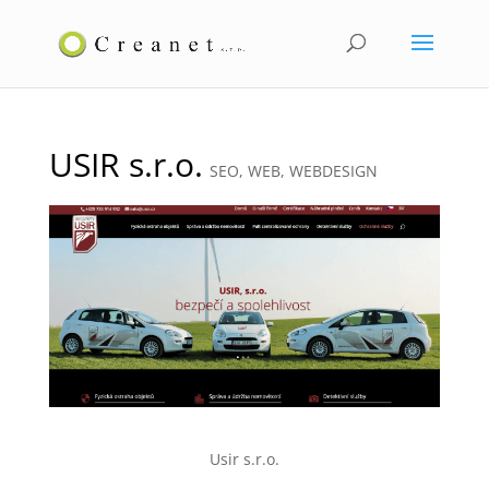
USIR s.r.o.
SEO
,
WEB
,
WEBDESIGN
Usir s.r.o.