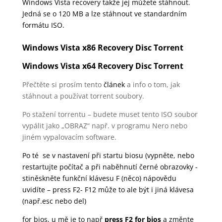
Windows Vista recovery takže jej můžete stáhnout.
Jedná se o 120 MB a lze stáhnout ve standardním
formátu ISO.
Windows Vista x86 Recovery Disc Torrent
Windows Vista x64 Recovery Disc Torrent
Přečtěte si prosím tento
článek
a info o tom, jak
stáhnout a používat torrent soubory.
Po stažení torrentu – budete muset tento ISO soubor
vypálit jako „OBRAZ“ např. v programu Nero nebo
jiném vypalovacím software.
Po té se v nastavení při startu biosu (vypněte, nebo
restartujte počítač a při naběhnutí černé obrazovky -
stiněskněte funkční klávesu F (něco) nápovědu
uvidíte – press F2- F12 může to ale být i jiná klávesa
(např.esc nebo del)
for bios, u mě je to např
press F2 for bios
a změnte