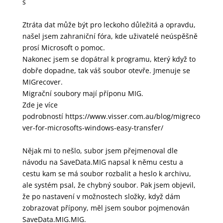
s
Ztráta dat může být pro leckoho důležitá a opravdu,
našel jsem zahraniční fóra, kde uživatelé neúspěšně
prosí Microsoft o pomoc.
Nakonec jsem se dopátral k programu, který když to
dobře dopadne, tak váš soubor otevře. Jmenuje se
MIGrecover.
Migrační soubory mají příponu MIG.
Zde je více
podrobností
https://www.visser.com.au/blog/migreco
ver-for-microsofts-windows-easy-transfer/
Nějak mi to nešlo, subor jsem přejmenoval dle
návodu na SaveData.MIG napsal k němu cestu a
cestu kam se má soubor rozbalit a heslo k archivu,
ale systém psal, že chybný soubor. Pak jsem objevil,
že po nastavení v možnostech složky, když dám
zobrazovat přípony, měl jsem soubor pojmenován
SaveData.MIG.MIG.