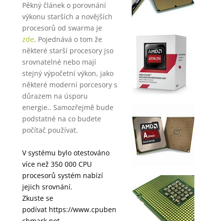
Pěkný článek o porovnání
výkonu starších a novějších
procesorů od swarma je
zde
. Pojednává o tom že
některé starší procesory jso
srovnatelné nebo mají
stejný výpočetní výkon, jako
některé moderní porcesory s
důrazem na úsporu
energie.. Samozřejmě bude
podstatné na co budete
počítač používat.
V systému bylo otestováno
více než 350 000 CPU
procesorů systém nabízí
jejich srovnání.
Zkuste se
podívat
https://www.cpuben
chmark.net