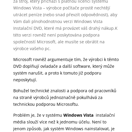
za stroj, který přichází s platnou licenci systému
Windows Vista – výrobce počítače prostě nechtějí
utrácet peníze (nebo snad převzít odpovědnost), aby
Vám dali plnohodnotnou verzi Windows Vista
Instalační DVD, které má provázet váš drahý nákup.K
této verzi rovněž není poskytována podpora
společností Microsoft, ale musíte se obrátit na
výrobce vašeho pc.
Microsoft rovněž argumentuje tím, že výrobci k těmto
DVD doplňují ovladače a další software, který může
systém narušit, a proto k tomuto již podporu
neposkytují.
Bohužel technické znalosti a podpora od pracovníků
na straně výrobců jednoznačně pokulhává za
technickou podporou Microsoftu.
Problém je, že v systému
Windows Vista
instalační
média slouží více než k jednomu účelu. Není to
jenom způsob, jak systém Windows nainstalovat, je