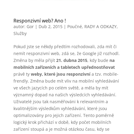
Responzivní web? Ano !
autor:
Gor
|
Dub 2, 2015
|
Poučné
,
RADY A ODKAZY
,
Služby
Pokud jste se někdy předtím rozhodovali, zda mít či
nemít responzivní web, zdá se, že Google již rozhodl.
Změna by měla přijít
21. dubna 2015
, kdy bude
na
mobilních zařízeních a tabletech upřednostňovat
právě ty
weby, které jsou responzivní
a tzv. mobile-
frendly. Změna bude mít vliv na mobilní vyhledávání
ve všech jazycích po celém světě, a měla by mít
významný dopad na našich výsledcích vyhledávání.
Uživatelé jsou tak nasměřováni k relevantním a
kvalitnějším výsledkům vyhledávání, které jsou
optimalizovány pro jejich zařízení. Tento poměrně
logický krok přichází v době, kdy počet mobilních
zařízení stoupá a je možná otázkou času, kdy se