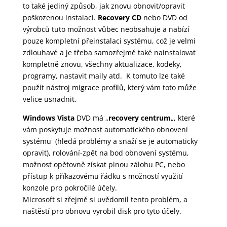
to také jediný způsob, jak znovu obnovit/opravit
poškozenou instalaci.
Recovery CD
nebo DVD od
výrobců tuto možnost vůbec neobsahuje a nabízí
pouze kompletní přeinstalaci systému, což je velmi
zdlouhavé a je třeba samozřejmě také nainstalovat
kompletně znovu, všechny aktualizace, kodeky,
programy, nastavit maily atd. K tomuto lze také
použít nástroj migrace profilů, který vám toto může
velice usnadnit.
Windows Vista
DVD má „
recovery centrum
„, které
vám poskytuje možnost automatického obnovení
systému (hledá problémy a snaží se je automaticky
opravit), rolování-zpět na bod obnovení systému,
možnost opětovně získat plnou zálohu PC, nebo
přístup k příkazovému řádku s možností využití
konzole pro pokročilé účely.
Microsoft si zřejmě si uvědomil tento problém, a
naštěstí pro obnovu vyrobil disk pro tyto účely.